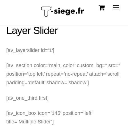
Cart
Skip
Me
to
content
Layer Slider
[av_layerslider id=’1′]
[av_section color=’main_color’ custom_bg=” src=”
position=’top left’ repeat=’no-repeat’ attach=’scroll’
padding=’default’ shadow=’shadow’]
[av_one_third first]
[av_icon_box icon=’145′ position=’left’
title=’Multiple Slider’]