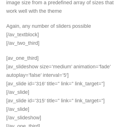
image size from a predefined array of sizes that
work well with the theme
Again, any number of sliders possible
[/av_textblock]
[/av_two_third]
[av_one_third]
[av_slideshow size=’medium’ animation=’fade’
autoplay=’false’ interval=’5′]
[av_slide id=’316′ title=” link=” link_target=”]
[/av_slide]
[av_slide id=’315′ title=” link=” link_target=”]
[/av_slide]
[/av_slideshow]
[/av_one_third]