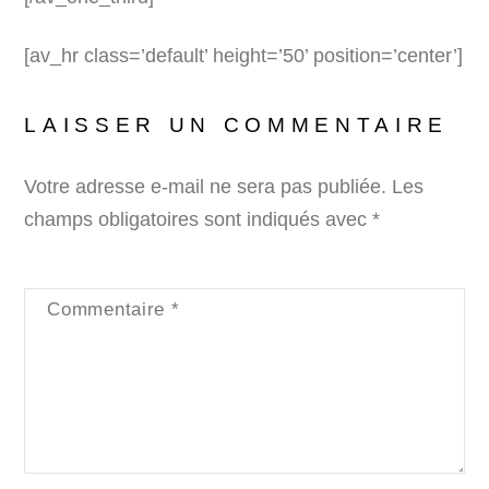
[av_hr class=’default’ height=’50’ position=’center’]
LAISSER UN COMMENTAIRE
Votre adresse e-mail ne sera pas publiée.
Les
champs obligatoires sont indiqués avec
*
Commentaire
*