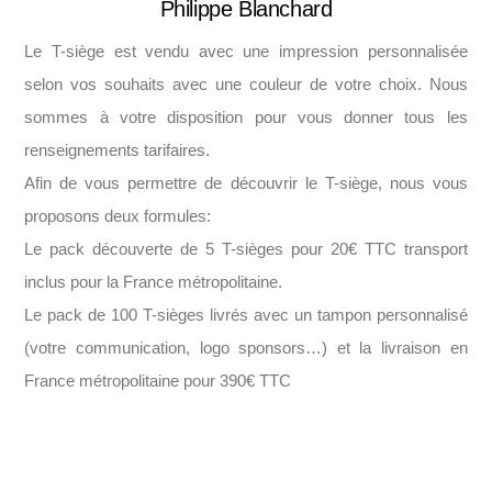
Philippe Blanchard
Le T-siège est vendu avec une impression personnalisée
selon vos souhaits avec une couleur de votre choix. Nous
sommes à votre disposition pour vous donner tous les
renseignements tarifaires.
Afin de vous permettre de découvrir le T-siège, nous vous
proposons deux formules:
Le pack découverte de 5 T-sièges pour 20€ TTC transport
inclus pour la France métropolitaine.
Le pack de 100 T-sièges livrés avec un tampon personnalisé
(votre communication, logo sponsors…) et la livraison en
France métropolitaine pour 390€ TTC