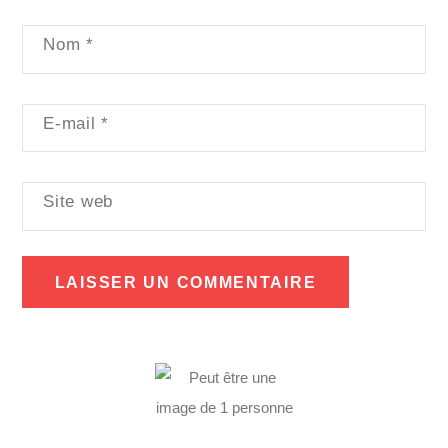
Nom
*
E-mail
*
Site web