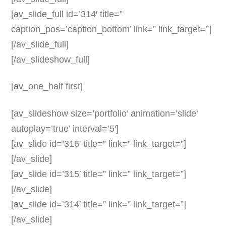
[av_slide_full id=’314′ title=”
caption_pos=’caption_bottom’ link=” link_target=”]
[/av_slide_full]
[/av_slideshow_full]
[av_one_half first]
[av_slideshow size=’portfolio’ animation=’slide’
autoplay=’true’ interval=’5′]
[av_slide id=’316′ title=” link=” link_target=”]
[/av_slide]
[av_slide id=’315′ title=” link=” link_target=”]
[/av_slide]
[av_slide id=’314′ title=” link=” link_target=”]
[/av_slide]