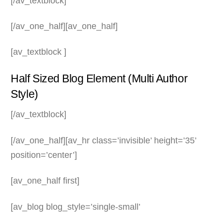
[/av_textblock]
[/av_one_half][av_one_half]
[av_textblock ]
Half Sized Blog Element (Multi Author
Style)
[/av_textblock]
[/av_one_half][av_hr class=’invisible’ height=’35’
position=’center’]
[av_one_half first]
[av_blog blog_style=’single-small’