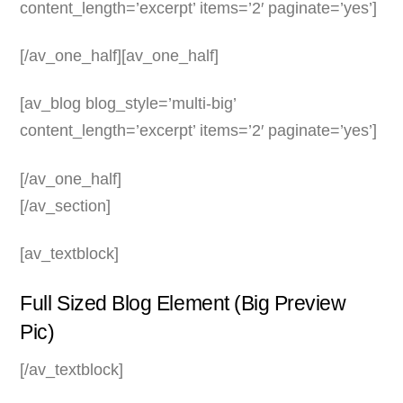
content_length=’excerpt’ items=’2′ paginate=’yes’]
[/av_one_half][av_one_half]
[av_blog blog_style=’multi-big’
content_length=’excerpt’ items=’2′ paginate=’yes’]
[/av_one_half]
[/av_section]
[av_textblock]
Full Sized Blog Element (Big Preview
Pic)
[/av_textblock]