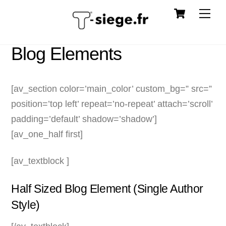
Cart
Skip
Me
to
content
Blog Elements
[av_section color=’main_color’ custom_bg=” src=”
position=’top left’ repeat=’no-repeat’ attach=’scroll’
padding=’default’ shadow=’shadow’]
[av_one_half first]
[av_textblock ]
Half Sized Blog Element (Single Author
Style)